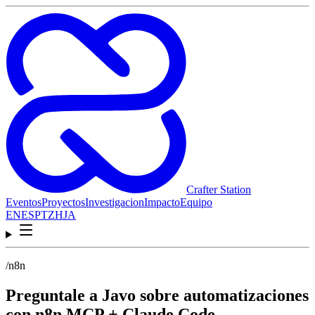
Crafter Station
Eventos
Proyectos
Investigacion
Impacto
Equipo
EN
ES
PT
ZH
JA
/n8n
Preguntale a Javo sobre automatizaciones
con n8n MCP + Claude Code.