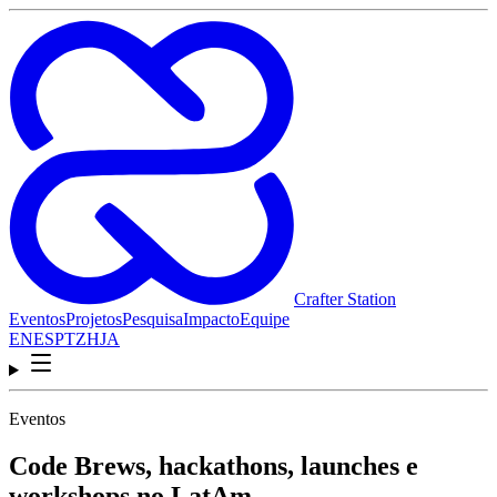
Crafter Station
Eventos
Projetos
Pesquisa
Impacto
Equipe
EN
ES
PT
ZH
JA
Eventos
Code Brews, hackathons, launches e
workshops no LatAm.