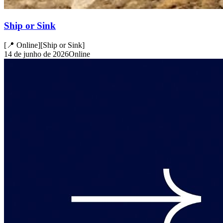
Ship or Sink
[
📍 Online
]
[
Ship or Sink
]
14 de junho de 2026
Online